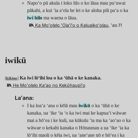
Napoʻo pū akula i loko lilo o ko lāua mau puʻuwai
pākahi, a kui ʻia aʻela he lei o ke aloha pili paʻa o ka
iwi hilo
ma waena o lāua.
Ka Moʻolelo ʻOiaʻiʻo o Kaluaikoʻolau
, ʻao.11
iwikū
Ka iwi lōʻihi loa o ka ʻūhā o ke kanaka.
[
kikino
]
He Moʻolelo Kaʻao no Kekūhaupiʻo
Laʻana:
I ka loaʻa ʻana o kēlā mau
iwikū
o ka ʻūhā o ke
kanaka, ua ʻike ʻia ʻo ka iwi mai ke kapuaʻi wāwae
mai a hōʻea i ke kuli, ua kūkulu ʻia ma ka ʻaoʻao o ka
wāwae o kekahi kanaka o Hōnaunau a ua ʻike ʻia ka
lōʻihi maoli o kēia iwi, ua ʻaneʻane nō e hōʻea i ka