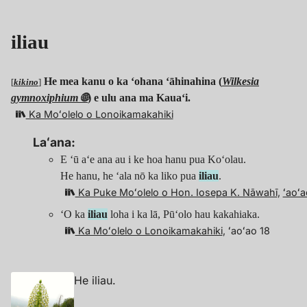
iliau
He mea kanu o ka ʻohana ʻāhinahina (
Wilkesia
[
kikino
]
gymnoxiphium
🌐
) e ulu ana ma Kauaʻi.
Ka Moʻolelo o Lonoikamakahiki
Laʻana:
E ʻū aʻe ana au i ke hoa hanu pua Koʻolau.
He hanu, he ʻala nō ka liko pua
iliau
.
Ka Puke Moʻolelo o Hon. Iosepa K. Nāwahī
,
ʻaoʻa
ʻO ka
iliau
loha i ka lā, Pūʻolo hau kakahiaka.
Ka Moʻolelo o Lonoikamakahiki
, ʻaoʻao 18
He iliau.