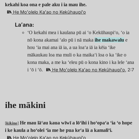
kekahi koa ona e pale aku i ia mau ihe.
He Moʻolelo Kaʻao no Kekūhaupiʻo
Laʻana:
ʻO kekahi mea i kaulana pū ai ʻo Kekūhaupiʻo, ʻo ia
nō kona akamai ʻalo pū i nā maka
ihe makawalu
e
hou ʻia mai ana iā ia, a ua loaʻa iā ia kēia ʻike
mākaukau loa ma muli o ka maikaʻi loa o ka ʻike o
kona maka, a me ka ʻeleu pū o kona kino i ka lele ʻana
i ʻō i ʻō.
He Moʻolelo Kaʻao no Kekūhaupiʻo
, 2:7
ihe mākini
He mau lāʻau kaua wīwī a lōʻihi i hoʻopaʻa ʻia ʻo hope
[
kikino
]
i ke kaula a hoʻolei ʻia me he pua keʻa lā a kamaliʻi.
He Moʻolelo Kaʻao no Kekūhaupiʻo