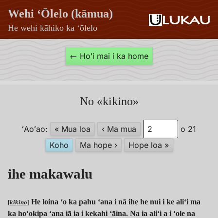
Wehi ʻŌlelo (kāmua)
He wehi kāhiko ka ʻōlelo
Wehi
← Hoʻi mai i ka home
ʻŌlelo
(kāmua)
No «kikino»
ʻAoʻao:
« Mua loa
‹ Ma mua
o 21
Koho
Ma hope ›
Hope loa »
ihe makawalu
He loina ʻo ka pahu ʻana i nā ihe he nui i ke aliʻi ma
[
kikino
]
ka hoʻokipa ʻana iā ia i kekahi ʻāina. Na ia aliʻi a i ʻole na