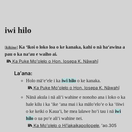
iwi hilo
Ka ʻīkoi o loko loa o ke kanaka, kahi o nā haʻawina a
[
kikino
]
pau o ka naʻau e waiho ai.
Ka Puke Moʻolelo o Hon. Iosepa K. Nāwahī
Laʻana:
Holo māʻeʻele i ka
iwi hilo
o ke kanaka.
Ka Puke Moʻolelo o Hon. Iosepa K. Nāwahī
Nānā akula i nā aliʻi wahine e nonoho ana i loko o ka
hale kilu i ka ʻike ʻana mai i ka māloʻeloʻe o ka ʻōiwi
o ke keiki o Kauaʻi, he mea lalawe hoʻi tau i nā
iwi
hilo
o ua poʻe aliʻi wahine nei.
Ka Moʻolelo o Hiʻiakaikapoliopele
, ʻao.305