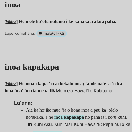
inoa
He mele hoʻohanohano i ke kanaka a akua paha.
[
kikino
]
Lepe Kumuhana:
mele/oli-KS
inoa kapakapa
He inoa i kapa ʻia ai kekahi mea; ʻaʻole naʻe ia ʻo ka
[
kikino
]
inoa ʻoiaʻiʻo o ia mea.
Moʻolelo Hawaiʻi o Kalapana
Laʻana:
Aia ka hōʻike mua ‘ia o kona inoa a pau ka ‘ōlelo
hoʻākāka, a he
inoa kapakapa
nō paha ia i koʻu kuhi.
Kuhi Aku, Kuhi Mai, Kuhi Hewa ʻĒ: Pepa nui o ke 