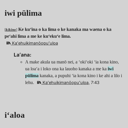
iwi pūlima
Ke kuʻina o ka lima o ke kanaka ma waena o ka
[
kikino
]
peʻahi lima a me ke kuʻekuʻe lima.
Kaʻehuikimanōopuʻuloa
Laʻana:
A make akula ua manō nei, a ʻokiʻoki ʻia kona kino,
ua loaʻa i loko ona ka lauoho kanaka a me ka
iwi
pūlima
kanaka, a pupuhi ʻia kona kino i ke ahi a lilo i
lehu.
Kaʻehuikimanōopuʻuloa
, 7:43
iʻaloa