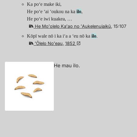
Ka poʻe make iki,
He poʻe ʻai ʻoukou na ka
ilo
,
He poʻe iwi kuakea, …
He Moʻolelo Kaʻao no ʻAukelenuiaikū
, 15:107
Kōpī wale nō i ka iʻa a ʻeu nō ka
ilo
.
ʻŌlelo Noʻeau
,
1852
He mau ilo.