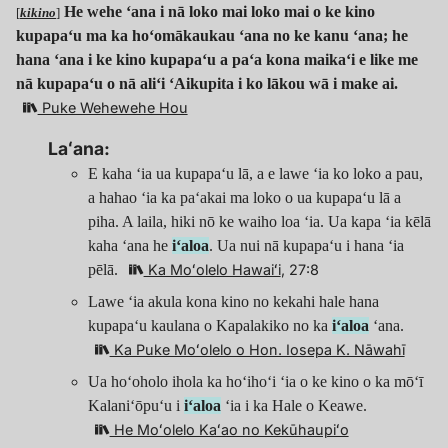
He wehe ʻana i nā loko mai loko mai o ke kino
[
kikino
]
kupapaʻu ma ka hoʻomākaukau ʻana no ke kanu ʻana; he
hana ʻana i ke kino kupapaʻu a paʻa kona maikaʻi e like me
nā kupapaʻu o nā aliʻi ʻAikupita i ko lākou wā i make ai.
Puke Wehewehe Hou
Laʻana:
E kaha ʻia ua kupapaʻu lā, a e lawe ʻia ko loko a pau,
a hahao ʻia ka paʻakai ma loko o ua kupapaʻu lā a
piha. A laila, hiki nō ke waiho loa ʻia. Ua kapa ʻia kēlā
kaha ʻana he
iʻaloa
. Ua nui nā kupapaʻu i hana ʻia
pēlā.
Ka Moʻolelo Hawaiʻi
, 27:8
Lawe ʻia akula kona kino no kekahi hale hana
kupapaʻu kaulana o Kapalakiko no ka
iʻaloa
ʻana.
Ka Puke Moʻolelo o Hon. Iosepa K. Nāwahī
Ua hoʻoholo ihola ka hoʻihoʻi ʻia o ke kino o ka mōʻī
Kalaniʻōpuʻu i
iʻaloa
ʻia i ka Hale o Keawe.
He Moʻolelo Kaʻao no Kekūhaupiʻo