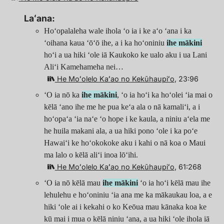
Laʻana:
Hoʻopalaleha wale ihola ʻo ia i ke aʻo ʻana i ka
ʻoihana kaua ʻōʻō ihe, a i ka hoʻoniniu
ihe mākini
hoʻi a ua hiki ʻole iā Kaukoko ke ualo aku i ua Lani
Aliʻi Kamehameha nei…
He Moʻolelo Kaʻao no Kekūhaupiʻo
, 23:96
ʻO ia nō ka
ihe mākini
, ʻo ia hoʻi ka hoʻolei ʻia mai o
kēlā ʻano ihe me he pua keʻa ala o nā kamaliʻi, a i
hoʻopaʻa ʻia naʻe ʻo hope i ke kaula, a niniu aʻela me
he huila makani ala, a ua hiki pono ʻole i ka poʻe
Hawaiʻi ke hoʻokokoke aku i kahi o nā koa o Maui
ma lalo o kēlā aliʻi inoa lōʻihi.
He Moʻolelo Kaʻao no Kekūhaupiʻo
, 61:268
ʻO ia nō kēlā mau
ihe mākini
ʻo ia hoʻi kēlā mau ihe
lehulehu e hoʻoniniu ʻia ana me ka mākaukau loa, a e
hiki ʻole ai i kekahi o ko Keōua mau kānaka koa ke
kū mai i mua o kēlā niniu ʻana, a ua hiki ʻole ihola iā