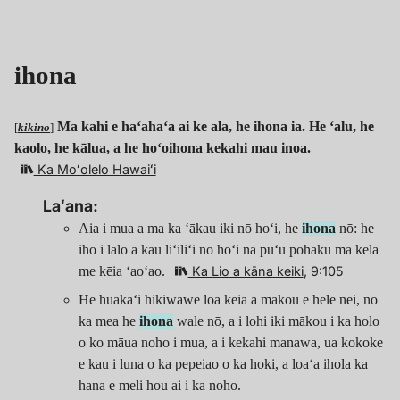
ihona
Ma kahi e haʻahaʻa ai ke ala, he ihona ia. He ʻalu, he
[
kikino
]
kaolo, he kālua, a he hoʻoihona kekahi mau inoa.
Ka Moʻolelo Hawaiʻi
Laʻana:
Aia i mua a ma ka ʻākau iki nō hoʻi, he
ihona
nō: he
iho i lalo a kau liʻiliʻi nō hoʻi nā puʻu pōhaku ma kēlā
me kēia ʻaoʻao.
Ka Lio a kāna keiki
, 9:105
He huakaʻi hikiwawe loa kēia a mākou e hele nei, no
ka mea he
ihona
wale nō, a i lohi iki mākou i ka holo
o ko māua noho i mua, a i kekahi manawa, ua kokoke
e kau i luna o ka pepeiao o ka hoki, a loaʻa ihola ka
hana e meli hou ai i ka noho.