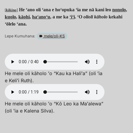
He ʻano oli ʻana e hoʻopuka ʻia me nā kani leo
nonolo
,
[
kikino
]
kuolo
,
kāohi
,
haʻanoʻu
, a me ka
ʻiʻi
. ʻO
olioli kāholo
kekahi
ʻōlelo ʻana.
Lepe Kumuhana:
mele/oli-KS
He mele oli kāholo ʻo “Kau ka Haliʻa” (oli ʻia
e Keliʻi Ruth).
He mele oli kāholo ʻo “Kō Leo ka Maʻalewa”
(oli ʻia e Kalena Silva).