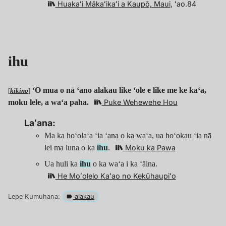
Huakaʻi Mākaʻikaʻi a Kaupō, Maui
, ʻao.84
ihu
ʻO mua o nā ʻano alakau like ʻole e like me ke kaʻa,
[
kikino
]
moku lele, a waʻa paha.
Puke Wehewehe Hou
Laʻana:
Ma ka hoʻolaʻa ʻia ʻana o ka waʻa, ua hoʻokau ʻia nā
lei ma luna o ka
ihu
.
Moku ka Pawa
Ua huli ka
ihu
o ka waʻa i ka ʻāina.
He Moʻolelo Kaʻao no Kekūhaupiʻo
Lepe Kumuhana:
alakau