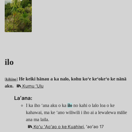
ilo
He keiki hānau a ka nalo, kohu koʻe keʻokeʻo ke nānā
[
kikino
]
aku.
Kumu ʻUlu
Laʻana:
I ka iho ʻana aku o ka
ilo
no kahi o lalo loa o ke
kahawai, ma ke ʻano wiliwili i iho ai a lewalewa mālie
ana ma laila.
Koʻu ʻAoʻao o ke Kuahiwi
, ʻaoʻao 17