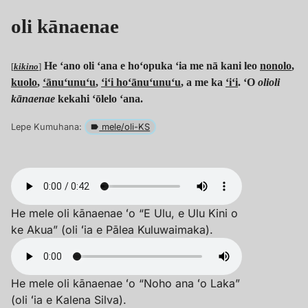
oli kānaenae
He ʻano oli ʻana e hoʻopuka ʻia me nā kani leo
nonolo
,
[
kikino
]
kuolo
,
ʻānuʻunuʻu
,
ʻiʻi hoʻānuʻunuʻu
, a me ka
ʻiʻi
. ʻO
olioli
kānaenae
kekahi ʻōlelo ʻana.
Lepe Kumuhana:
mele/oli-KS
He mele oli kānaenae ʻo “E Ulu, e Ulu Kini o
ke Akua” (oli ʻia e Pālea Kuluwaimaka).
He mele oli kānaenae ʻo “Noho ana ʻo Laka”
(oli ʻia e Kalena Silva).