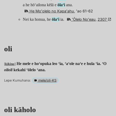
a he hōʻailona kēlā e
ōlaʻi
ana.
He Moʻolelo no Kapaʻahu
, ʻao 61-62
Nei ka honua, he
ōlaʻi
ia.
ʻŌlelo Noʻeau
,
2307
oli
He mele e hoʻopuka leo ʻia, ʻaʻole naʻe e hula ʻia. ʻO
[
kikino
]
olioli
kekahi ʻōlelo ʻana.
Lepe Kumuhana:
mele/oli-KS
oli kāholo