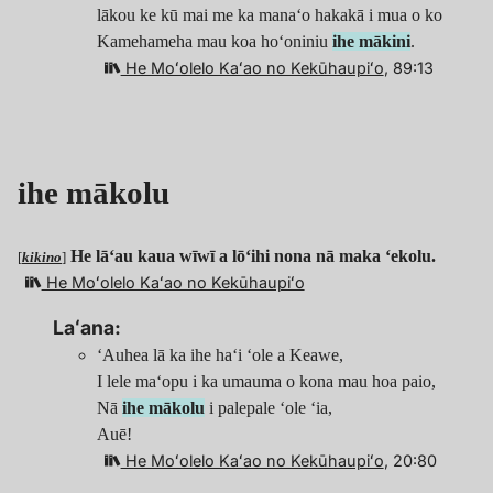
lākou ke kū mai me ka manaʻo hakakā i mua o ko
Kamehameha mau koa hoʻoniniu
ihe mākini
.
He Moʻolelo Kaʻao no Kekūhaupiʻo
, 89:13
ihe mākolu
He lāʻau kaua wīwī a lōʻihi nona nā maka ʻekolu.
[
kikino
]
He Moʻolelo Kaʻao no Kekūhaupiʻo
Laʻana:
ʻAuhea lā ka ihe haʻi ʻole a Keawe,
I lele maʻopu i ka umauma o kona mau hoa paio,
Nā
ihe mākolu
i palepale ʻole ʻia,
Auē!
He Moʻolelo Kaʻao no Kekūhaupiʻo
, 20:80