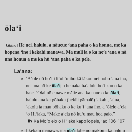
ōlaʻi
He nei, halulu, a nāueue ʻana paha o ka honua, me ka
[
kikino
]
hopena ʻino i kekahi manawa. Ma muli ia o ka neʻe ʻana o nā
una honua a me ka hū ʻana paha o ka pele.
Laʻana:
ʻAʻole nō hoʻi i liʻuliʻu iho kā lākou nei noho ʻana iho,
nei ana nō ke
ōlaʻi
, a he naka haʻalulu hoʻi kau o ka
hale. ʻOiai nō e nawe mālie ana ka naue o ke
ōlaʻi
,
halulu ana ka pōhaku (hekili pāmalō) ʻakahi, ʻalua,
ʻakolu ia mau pōhaku o ke kuʻi ʻana iho, a ʻōlelo aʻela
ʻo Hiʻiaka, “Make aʻela nō kuʻu mau hoa paio.”
Ka Moʻolelo o Hiʻiakaikapoliopele
, ʻao 106-107
I kekahi manawa, inā
ōlaʻi
lohe nō mākou i ka halulu