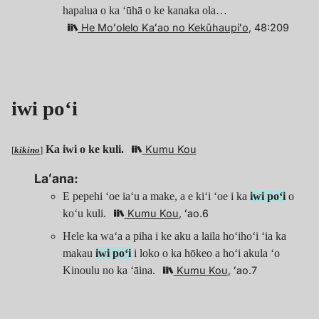
hapalua o ka ʻūhā o ke kanaka ola…
He Moʻolelo Kaʻao no Kekūhaupiʻo
, 48:209
iwi poʻi
Ka iwi o ke kuli.
Kumu Kou
[
kikino
]
Laʻana:
E pepehi ʻoe iaʻu a make, a e kiʻi ʻoe i ka
iwi poʻi
o
koʻu kuli.
Kumu Kou
, ʻao.6
Hele ka waʻa a piha i ke aku a laila hoʻihoʻi ʻia ka
makau
iwi poʻi
i loko o ka hōkeo a hoʻi akula ʻo
Kinoulu no ka ʻāina.
Kumu Kou
, ʻao.7