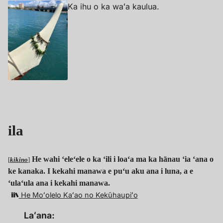
Ka ihu o ka waʻa kaulua.
ila
He wahi ʻeleʻele o ka ʻili i loaʻa ma ka hānau ʻia ʻana o
[
kikino
]
ke kanaka. I kekahi manawa e puʻu aku ana i luna, a e
ʻulaʻula ana i kekahi manawa.
He Moʻolelo Kaʻao no Kekūhaupiʻo
Laʻana: