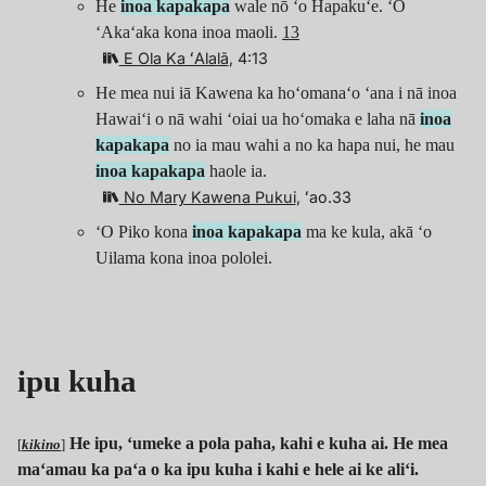
He
inoa kapakapa
wale nō ʻo Hapakuʻe. ʻO
ʻAkaʻaka kona inoa maoli.
13
E Ola Ka ʻAlalā
, 4:13
He mea nui iā Kawena ka hoʻomanaʻo ʻana i nā inoa
Hawaiʻi o nā wahi ʻoiai ua hoʻomaka e laha nā
inoa
kapakapa
no ia mau wahi a no ka hapa nui, he mau
inoa kapakapa
haole ia.
No Mary Kawena Pukui
, ʻao.33
ʻO Piko kona
inoa kapakapa
ma ke kula, akā ʻo
Uilama kona inoa pololei.
ipu kuha
He ipu, ʻumeke a pola paha, kahi e kuha ai. He mea
[
kikino
]
maʻamau ka paʻa o ka ipu kuha i kahi e hele ai ke aliʻi.