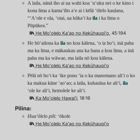
A laila, nānā iho ai ua wahi koa ʻuʻuku nei o ke kino i
kona lima a kamaʻilio aʻe ai i kēlā ʻōlelo kaulana,
“ʻAʻole e ola, ʻoiai, ua kūkaʻi ka
ila
i ka lima o
Pūpūkea.”
He Moʻolelo Kaʻao no Kekūhaupiʻo
, 45:194
He hōʻailona ka
ila
no kou kālena, ʻo ia hoʻi, inā paha
ma ka lima, e mākaukau ana ka hana a kou lima, a inā
paha ma ka wāwae, ma laila nō kou kālena.
He Moʻolelo Kaʻao no Kekūhaupiʻo
Pēlā nō hoʻi ka ʻike pono ʻia o ka manomano aliʻi o ko
ka makua kāne ʻaoʻao; a laila, kuhaulua ke aliʻi,
ila
ʻole ke aliʻi, hemolele ke aliʻi.
Ka Moʻolelo Hawaiʻi
, 18:16
Pilina:
Huaʻōlelo pili:
ʻōkole
He Moʻolelo Kaʻao no Kekūhaupiʻo