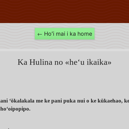
← Hoʻi mai i ka home
Ka Hulina no «heʻu ikaika»
e kani ʻōkalakala me ke pani puka nui o ke kūkaehao, k
 hoʻoipopipo.