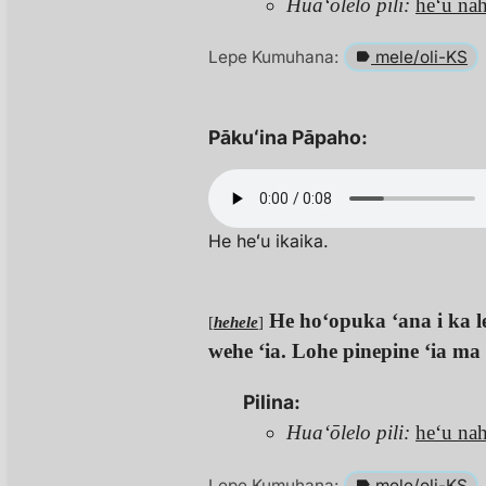
Huaʻōlelo pili:
heʻu na
Lepe Kumuhana:
mele/oli-KS
Pākuʻina Pāpaho:
He heʻu ikaika.
He hoʻopuka ʻana i ka le
[
hehele
]
wehe ʻia. Lohe pinepine ʻia ma
Pilina:
Huaʻōlelo pili:
heʻu na
Lepe Kumuhana:
mele/oli-KS