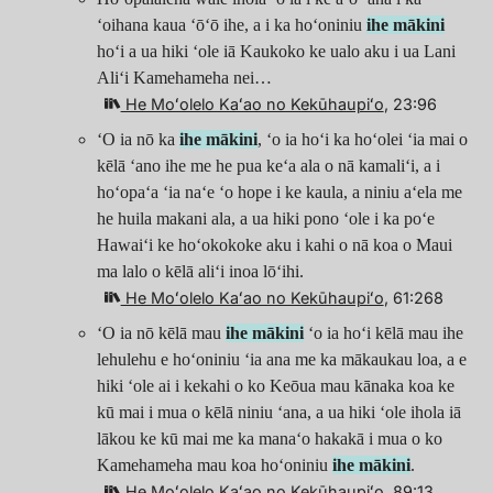
ʻoihana kaua ʻōʻō ihe, a i ka hoʻoniniu
ihe mākini
hoʻi a ua hiki ʻole iā Kaukoko ke ualo aku i ua Lani
Aliʻi Kamehameha nei…
He Moʻolelo Kaʻao no Kekūhaupiʻo
, 23:96
ʻO ia nō ka
ihe mākini
, ʻo ia hoʻi ka hoʻolei ʻia mai o
kēlā ʻano ihe me he pua keʻa ala o nā kamaliʻi, a i
hoʻopaʻa ʻia naʻe ʻo hope i ke kaula, a niniu aʻela me
he huila makani ala, a ua hiki pono ʻole i ka poʻe
Hawaiʻi ke hoʻokokoke aku i kahi o nā koa o Maui
ma lalo o kēlā aliʻi inoa lōʻihi.
He Moʻolelo Kaʻao no Kekūhaupiʻo
, 61:268
ʻO ia nō kēlā mau
ihe mākini
ʻo ia hoʻi kēlā mau ihe
lehulehu e hoʻoniniu ʻia ana me ka mākaukau loa, a e
hiki ʻole ai i kekahi o ko Keōua mau kānaka koa ke
kū mai i mua o kēlā niniu ʻana, a ua hiki ʻole ihola iā
lākou ke kū mai me ka manaʻo hakakā i mua o ko
Kamehameha mau koa hoʻoniniu
ihe mākini
.
He Moʻolelo Kaʻao no Kekūhaupiʻo
, 89:13