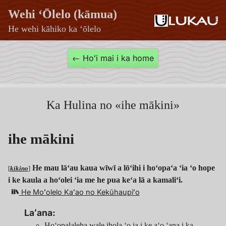
Wehi ʻŌlelo (kāmua)
He wehi kāhiko ka ʻōlelo
ihe
← Hoʻi mai i ka home
mākini
—
Wehi
Ka Hulina no «ihe mākini»
ʻŌlelo
ihe mākini
(kāmua)
He mau lāʻau kaua wīwī a lōʻihi i hoʻopaʻa ʻia ʻo hope
[
kikino
]
i ke kaula a hoʻolei ʻia me he pua keʻa lā a kamaliʻi.
He Moʻolelo Kaʻao no Kekūhaupiʻo
Laʻana:
Hoʻopalaleha wale ihola ʻo ia i ke aʻo ʻana i ka