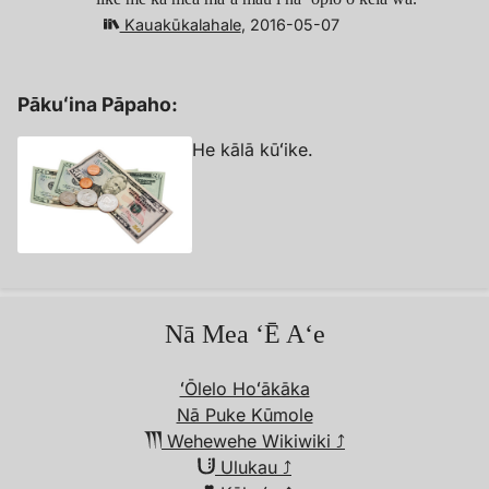
Kauakūkalahale
, 2016-05-07
Pākuʻina Pāpaho:
He kālā kūʻike.
Nā Mea ʻĒ Aʻe
ʻŌlelo Hoʻākāka
Nā Puke Kūmole
Wehewehe Wikiwiki︎ ⤴︎
Ulukau ⤴︎