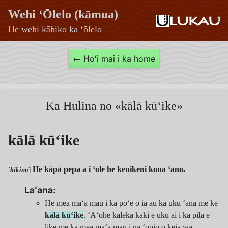
Wehi ʻŌlelo (kāmua)
He wehi kāhiko ka ʻōlelo
kālā
← Hoʻi mai i ka home
kūʻike
—
Wehi
Ka Hulina no «kālā kūʻike»
ʻŌlelo
kālā kūʻike
(kāmua)
He kāpā pepa a i ʻole he kenikeni kona ʻano.
[
kikino
]
Laʻana:
He mea maʻa mau i ka poʻe o ia au ka uku ʻana me ke
kālā kūʻike
. ʻAʻohe kāleka kāki e uku ai i ka pila e
like me ka mea maʻa mau i nā ʻōpio o kēia wā.