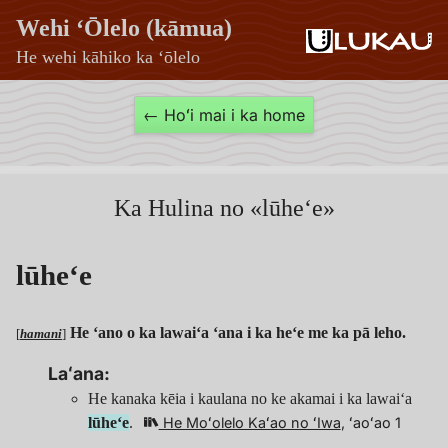
Wehi ʻŌlelo (kāmua)
He wehi kāhiko ka ʻōlelo
lūheʻe
← Hoʻi mai i ka home
—
Wehi
ʻŌlelo
Ka Hulina no «lūheʻe»
(kāmua)
lūheʻe
He ʻano o ka lawaiʻa ʻana i ka heʻe me ka pā leho.
[
hamani
]
Laʻana:
He kanaka kēia i kaulana no ke akamai i ka lawaiʻa
lūheʻe
.
He Moʻolelo Kaʻao no ʻIwa
, ʻaoʻao 1