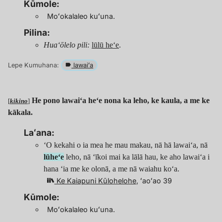
Kūmole:
Moʻokalaleo kuʻuna.
Pilina:
Huaʻōlelo pili:
lūlū heʻe
.
Lepe Kumuhana:
lawaiʻa
He pono lawaiʻa heʻe nona ka leho, ke kaula, a me ke
[
kikino
]
kākala.
Laʻana:
ʻO kekahi o ia mea he mau makau, nā hā lawaiʻa, nā
lūheʻe
leho, nā ʻīkoi mai ka lālā hau, ke aho lawaiʻa i
hana ʻia me ke olonā, a me nā waiahu koʻa.
Ke Kaiapuni Kūlohelohe
, ʻaoʻao 39
Kūmole:
Moʻokalaleo kuʻuna.