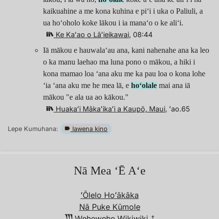
kaikuahine a me kona kuhina e piʻi i uka o Paliuli, a
ua hoʻoholo koke lākou i ia manaʻo o ke aliʻi.
Ke Kaʻao o Lāʻieikawai
, 08:44
Iā mākou e hauwalaʻau ana, kani nahenahe ana ka leo
o ka manu laehao ma luna pono o mākou, a hiki i
kona mamao loa ʻana aku me ka pau loa o kona lohe
ʻia ʻana aku me he mea lā, e
hoʻolale
mai ana iā
mākou "e ala ua ao kākou."
Huakaʻi Mākaʻikaʻi a Kaupō, Maui
, ʻao.65
Lepe Kumuhana:
lawena kino
Nā Mea ʻĒ Aʻe
ʻŌlelo Hoʻākāka
Nā Puke Kūmole
Wehewehe Wikiwiki︎ ⤴︎