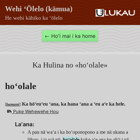
Wehi ʻŌlelo (kāmua)
He wehi kāhiko ka ʻōlelo
hoʻolale
← Hoʻi mai i ka home
—
Wehi
ʻŌlelo
Ka Hulina no «hoʻolale»
(kāmua)
hoʻolale
Ka hōʻeuʻeu ʻana, ka hana ʻana a ʻeu aʻe ka hele.
[
hamani
]
Puke Wehewehe Hou
Laʻana:
A pau nā waʻa i ka hoʻoponopono a me nā ukana a
lākou, i ia wā nō,
hoʻolale
koke aʻe ana ke aliʻi i nā