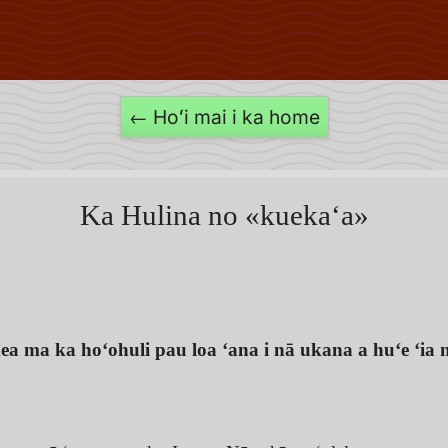
← Hoʻi mai i ka home
Ka Hulina no «kuekaʻa»
ea ma ka hoʻohuli pau loa ʻana i nā ukana a huʻe ʻia n