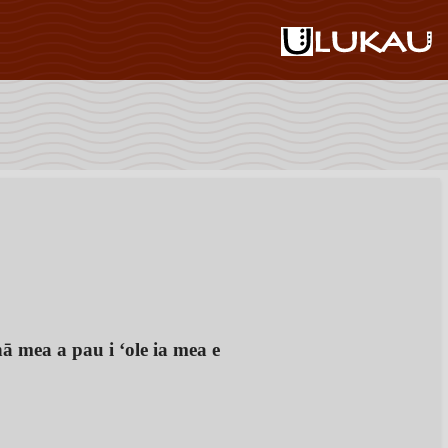
ā mea a pau i ʻole ia mea e