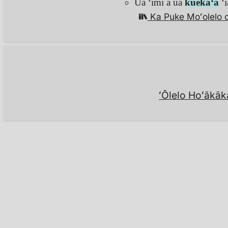
Ua ʻimi a ua
kuekaʻa
ʻi
Ka Puke Moʻolelo 
ʻŌlelo Hoʻākāk