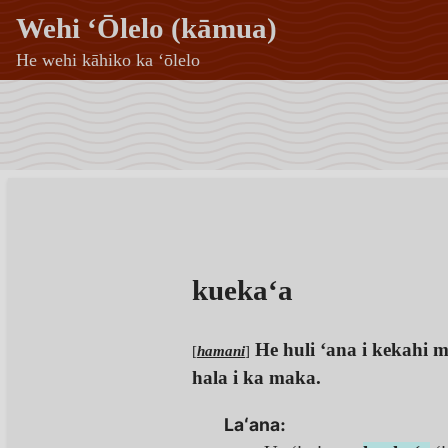
Wehi ʻŌlelo (kāmua)
He wehi kāhiko ka ʻōlelo
kuekaʻa
—
Wehi
ʻŌlelo
(kāmua)
kuekaʻa
He huli ʻana i kekahi m
[
hamani
]
hala i ka maka.
Laʻana: