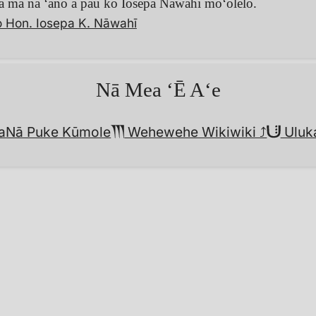
a ma nā ʻano a pau ko Iosepa Nāwahī moʻolelo.
o Hon. Iosepa K. Nāwahī
Nā Mea ʻĒ Aʻe
a
Nā Puke Kūmole
Wehewehe Wikiwiki︎ ⤴︎
Uluka