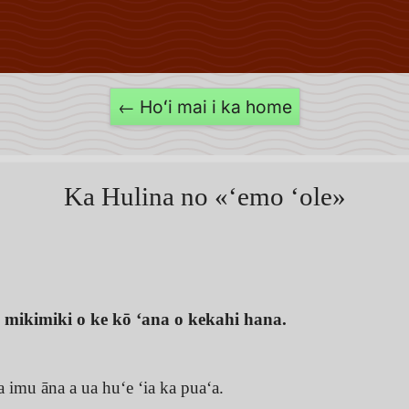
← Hoʻi mai i ka home
Ka Hulina no «ʻemo ʻole»
 mikimiki o ke kō ʻana o kekahi hana.
a imu āna a ua huʻe ʻia ka puaʻa.