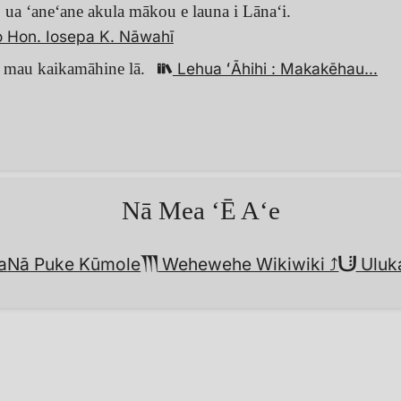
 ua ʻaneʻane akula mākou e launa i Lānaʻi.
o Hon. Iosepa K. Nāwahī
a mau kaikamāhine lā.
Lehua ʻĀhihi : Makakēhau…
Nā Mea ʻĒ Aʻe
a
Nā Puke Kūmole
Wehewehe Wikiwiki︎ ⤴︎
Uluka