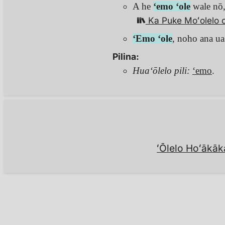
A he
ʻemo ʻole
wale nō,
Ka Puke Moʻolelo 
ʻEmo ʻole
, noho ana u
Pilina:
Huaʻōlelo pili:
ʻemo
.
ʻŌlelo Hoʻākāk