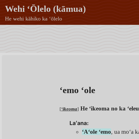
Wehi ʻŌlelo (kāmua)
He wehi kāhiko ka ʻōlelo
ʻemo
ʻole
—
Wehi
ʻŌlelo
ʻemo ʻole
(kāmua)
He ʻikeoma no ka ʻeleu
[
ʻikeoma
]
Laʻana:
ʻAʻole ʻemo
, ua moʻa k