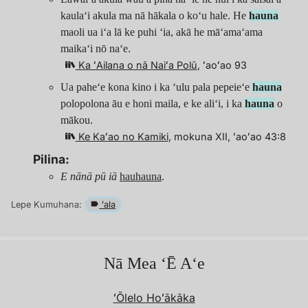
kaulaʻi akula ma nā hākala o koʻu hale. He
hauna
maoli ua iʻa lā ke puhi ʻia, akā he māʻamaʻama
maikaʻi nō naʻe.
Ka ʻAilana o nā Naiʻa Polū
, ʻaoʻao 93
Ua paheʻe kona kino i ka ʻulu pala pepeieʻe
hauna
polopolona āu e honi maila, e ke aliʻi, i ka
hauna
o
mākou.
Ke Kaʻao no Kamiki
, mokuna XII, ʻaoʻao 43:8
Pilina:
E nānā pū iā
hauhauna
.
Lepe Kumuhana:
ʻala
Nā Mea ʻĒ Aʻe
ʻŌlelo Hoʻākāka