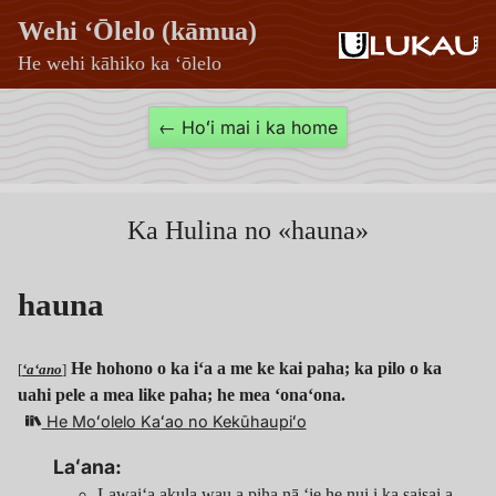
Wehi ʻŌlelo (kāmua)
He wehi kāhiko ka ʻōlelo
hauna
← Hoʻi mai i ka home
—
Wehi
ʻŌlelo
Ka Hulina no «hauna»
(kāmua)
hauna
He hohono o ka iʻa a me ke kai paha; ka pilo o ka
[
ʻaʻano
]
uahi pele a mea like paha; he mea ʻonaʻona.
He Moʻolelo Kaʻao no Kekūhaupiʻo
Laʻana:
Lawaiʻa akula wau a piha nā ʻie he nui i ka saisai a