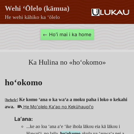
Wehi ʻŌlelo (kāmua)
He wehi kāhiko ka ʻōlelo
hoʻokomo
← Hoʻi mai i ka home
—
Wehi
ʻŌlelo
Ka Hulina no «hoʻokomo»
(kāmua)
hoʻokomo
Ke komo ʻana o ka waʻa a moku paha i loko o kekahi
[
hehele
]
awa.
He Moʻolelo Kaʻao no Kekūhaupiʻo
Laʻana:
...ke ao loa ʻana aʻe ʻike ihola lākou eia kā lākou i
Hawaiʻi, no laila,
hoʻokomo
akula ua ʻauwaʻa nei a