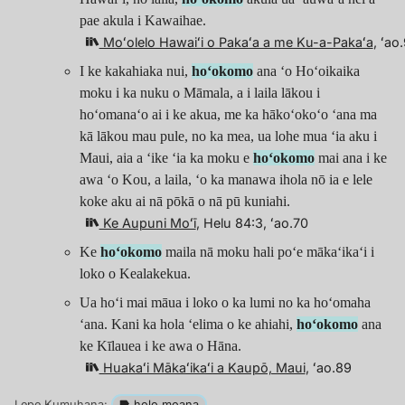
pae akula i Kawaihae.
Moʻolelo Hawaiʻi o Pakaʻa a me Ku-a-Pakaʻa
, ʻao
I ke kakahiaka nui,
hoʻokomo
ana ʻo Hoʻoikaika
moku i ka nuku o Māmala, a i laila lākou i
hoʻomanaʻo ai i ke akua, me ka hākoʻokoʻo ʻana ma
kā lākou mau pule, no ka mea, ua lohe mua ʻia aku i
Maui, aia a ʻike ʻia ka moku e
hoʻokomo
mai ana i ke
awa ʻo Kou, a laila, ʻo ka manawa ihola nō ia e lele
koke aku ai nā pōkā o nā pū kuniahi.
Ke Aupuni Moʻī
, Helu 84:3, ʻao.70
Ke
hoʻokomo
maila nā moku hali poʻe mākaʻikaʻi i
loko o Kealakekua.
Ua hoʻi mai māua i loko o ka lumi no ka hoʻomaha
ʻana. Kani ka hola ʻelima o ke ahiahi,
hoʻokomo
ana
ke Kīlauea i ke awa o Hāna.
Huakaʻi Mākaʻikaʻi a Kaupō, Maui
, ʻao.89
Lepe Kumuhana:
holo moana