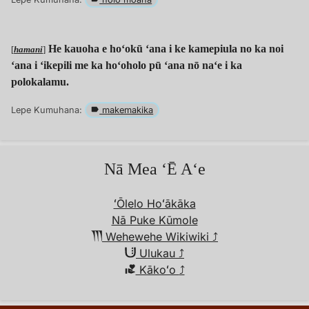
He kauoha e hoʻokū ʻana i ke kamepiula no ka noi
[
hamani
]
ʻana i ʻikepili me ka hoʻoholo pū ʻana nō naʻe i ka
polokalamu.
Lepe Kumuhana:
makemakika
Nā Mea ʻĒ Aʻe
ʻŌlelo Hoʻākāka
Nā Puke Kūmole
Wehewehe Wikiwiki︎ ⤴︎
Ulukau ⤴︎
i
Kākoʻo
⤴︎
ka
Puke