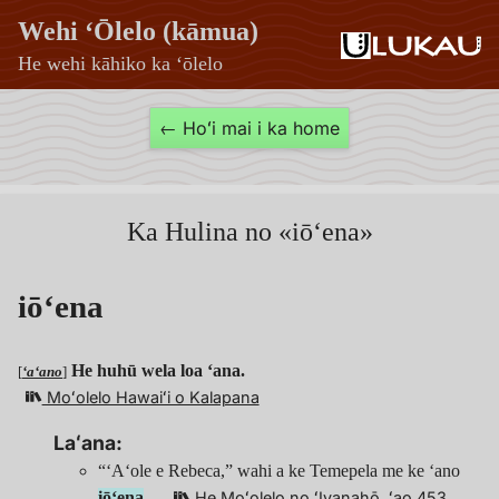
Wehi ʻŌlelo (kāmua)
He wehi kāhiko ka ʻōlelo
iōʻena
← Hoʻi mai i ka home
—
Wehi
ʻŌlelo
Ka Hulina no «iōʻena»
(kāmua)
iōʻena
He huhū wela loa ʻana.
[
ʻaʻano
]
Moʻolelo Hawaiʻi o Kalapana
Laʻana:
“ʻAʻole e Rebeca,” wahi a ke Temepela me ke ʻano
iōʻena
…
He Moʻolelo no ʻIvanahō
, ʻao.453