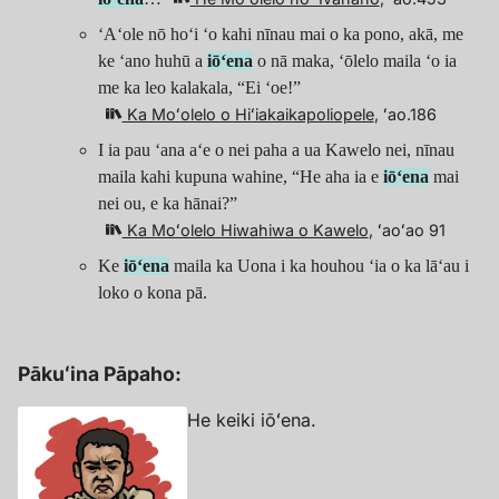
ʻAʻole nō hoʻi ʻo kahi nīnau mai o ka pono, akā, me
ke ʻano huhū a
iōʻena
o nā maka, ʻōlelo maila ʻo ia
me ka leo kalakala, “Ei ʻoe!”
Ka Moʻolelo o Hiʻiakaikapoliopele
, ʻao.186
I ia pau ʻana aʻe o nei paha a ua Kawelo nei, nīnau
maila kahi kupuna wahine, “He aha ia e
iōʻena
mai
nei ou, e ka hānai?”
Ka Moʻolelo Hiwahiwa o Kawelo
, ʻaoʻao 91
Ke
iōʻena
maila ka Uona i ka houhou ʻia o ka lāʻau i
loko o kona pā.
Pākuʻina Pāpaho:
He keiki iōʻena.