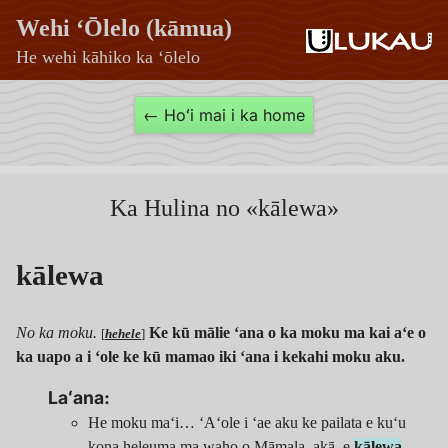
Wehi ʻŌlelo (kāmua)
He wehi kāhiko ka ʻōlelo
kālewa
← Hoʻi mai i ka home
—
Wehi
ʻŌlelo
Ka Hulina no «kālewa»
(kāmua)
kālewa
No ka moku.
Ke kū mālie ʻana o ka moku ma kai aʻe o
[
hehele
]
ka uapo a i ʻole ke kū mamao iki ʻana i kekahi moku aku.
Laʻana:
He moku maʻi… ʻAʻole i ʻae aku ke pailata e kuʻu
kona heleuma ma waho o Māmala, akā, e
kālewa