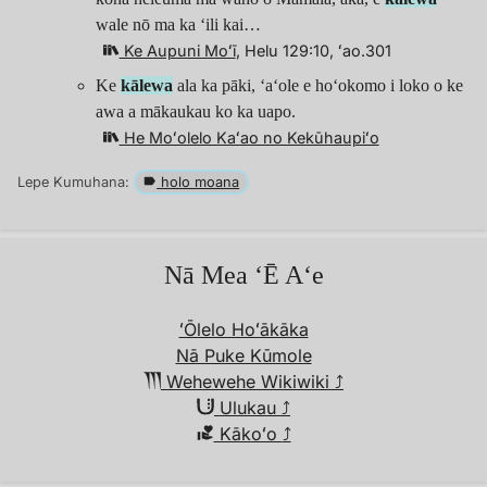
wale nō ma ka ʻili kai…
Ke Aupuni Moʻī
, Helu 129:10, ʻao.301
Ke
kālewa
ala ka pāki, ʻaʻole e hoʻokomo i loko o ke
awa a mākaukau ko ka uapo.
He Moʻolelo Kaʻao no Kekūhaupiʻo
Lepe Kumuhana:
holo moana
Nā Mea ʻĒ Aʻe
ʻŌlelo Hoʻākāka
Nā Puke Kūmole
Wehewehe Wikiwiki︎ ⤴︎
Ulukau ⤴︎
i
Kākoʻo
⤴︎
ka
Puke