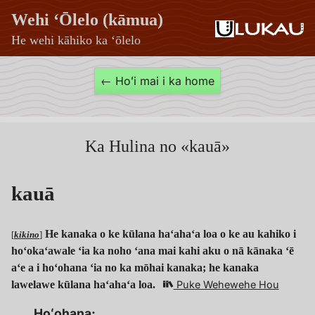
Wehi ʻŌlelo (kāmua)
He wehi kāhiko ka ʻōlelo
kauā
← Hoʻi mai i ka home
—
Wehi
ʻŌlelo
Ka Hulina no «kauā»
(kāmua)
kauā
He kanaka o ke kūlana haʻahaʻa loa o ke au kahiko i
[
kikino
]
hoʻokaʻawale ʻia ka noho ʻana mai kahi aku o nā kānaka ʻē
aʻe a i hoʻohana ʻia no ka mōhai kanaka; he kanaka
lawelawe kūlana haʻahaʻa loa.
Puke Wehewehe Hou
Hoʻohana: