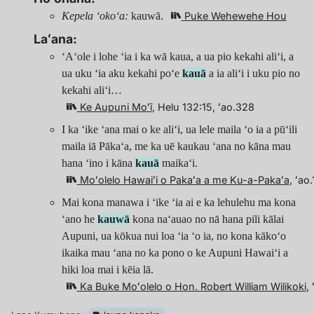
Kepela ʻokoʻa:
kauwā.
Puke Wehewehe Hou
Laʻana:
ʻAʻole i lohe ʻia i ka wā kaua, a ua pio kekahi aliʻi, a
ua uku ʻia aku kekahi poʻe
kauā
a ia aliʻi i uku pio no
kekahi aliʻi…
Ke Aupuni Moʻī
, Helu 132:15, ʻao.328
I ka ʻike ʻana mai o ke aliʻi, ua lele maila ʻo ia a pūʻili
maila iā Pākaʻa, me ka uē kaukau ʻana no kāna mau
hana ʻino i kāna
kauā
maikaʻi.
Moʻolelo Hawaiʻi o Pakaʻa a me Ku-a-Pakaʻa
, ʻao
Mai kona manawa i ʻike ʻia ai e ka lehulehu ma kona
ʻano he
kauwā
kona naʻauao no nā hana pili kālai
Aupuni, ua kōkua nui loa ʻia ʻo ia, no kona kākoʻo
ikaika mau ʻana no ka pono o ke Aupuni Hawaiʻi a
hiki loa mai i kēia lā.
Ka Buke Moʻolelo o Hon. Robert William Wilikoki
,