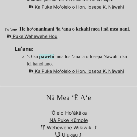
Ka Puke Moʻolelo o Hon. Iosepa K. Nāwahī
He hoʻonaninani ʻia ʻana o kekahi mea i nā mea nani.
[
ʻaʻano
]
Puke Wehewehe Hou
Laʻana:
ʻO ka
pāwehi
mua loa ʻana ia o Iosepa Nāwahī i ka
lei hanohano.
Ka Puke Moʻolelo o Hon. Iosepa K. Nāwahī
Nā Mea ʻĒ Aʻe
ʻŌlelo Hoʻākāka
Nā Puke Kūmole
Wehewehe Wikiwiki︎ ⤴︎
Ulukau ⤴︎