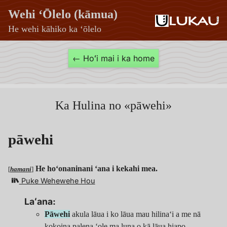
Wehi ʻŌlelo (kāmua)
He wehi kāhiko ka ʻōlelo
pāwehi
← Hoʻi mai i ka home
—
Wehi
ʻŌlelo
Ka Hulina no «pāwehi»
(kāmua)
pāwehi
He hoʻonaninani ʻana i kekahi mea.
[
hamani
]
Puke Wehewehe Hou
Laʻana:
Pāwehi
akula lāua i ko lāua mau hilinaʻi a me nā
kokoina palena ʻole ma luna o kā lāua hiapo.