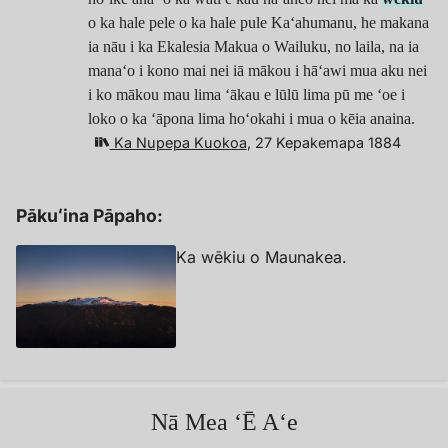
o ka hale pele o ka hale pule Kaʻahumanu, he makana
ia nāu i ka Ekalesia Makua o Wailuku, no laila, na ia
manaʻo i kono mai nei iā mākou i hāʻawi mua aku nei
i ko mākou mau lima ʻākau e lūlū lima pū me ʻoe i
loko o ka ʻāpona lima hoʻokahi i mua o kēia anaina.
Ka Nupepa Kuokoa
, 27 Kepakemapa 1884
Pākuʻina Pāpaho:
Ka wēkiu o Maunakea.
Nā Mea ʻĒ Aʻe