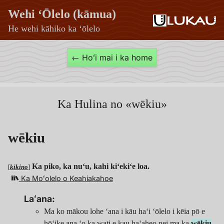
Wehi ʻŌlelo (kāmua)
He wehi kāhiko ka ʻōlelo
wēkiu
← Hoʻi mai i ka home
—
Wehi
ʻŌlelo
Ka Hulina no «wēkiu»
(kāmua)
wēkiu
Ka piko, ka nuʻu, kahi kiʻekiʻe loa.
[
kikino
]
Ka Moʻolelo o Keahiakahoe
Laʻana:
Ma ko mākou lohe ʻana i kāu haʻi ʻōlelo i kēia pō e
hōʻike ana ʻo ka wati e kau haʻaheo nei ma ka
wēkiu