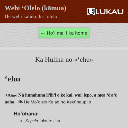
Wehi ʻŌlelo (kāmua)
He wehi kāhiko ka ʻōlelo
ʻehu
← Hoʻi mai i ka home
—
Wehi
ʻŌlelo
Ka Hulina no «ʻehu»
(kāmua)
ʻehu
Nā hunahuna liʻiliʻi o ke kai, wai, lepo, a mea ʻē aʻe
[
kikino
]
paha.
He Moʻolelo Kaʻao no Kekūhaupiʻo
Hoʻohana:
Kepela ʻokoʻa:
ehu.